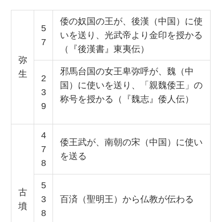
倭の奴国の王が、後漢（中国）に使
5
いを送り、光武帝より金印を授かる
7
（『後漢書』東夷伝）
弥
邪馬台国の女王卑弥呼が、魏（中
生
2
国）に使いを送り、「親魏倭王」の
3
称号を授かる（『魏志』倭人伝）
9
4
倭王武が、南朝の宋（中国）に使い
7
を送る
8
5
古
3
百済（聖明王）から仏教が伝わる
墳
8