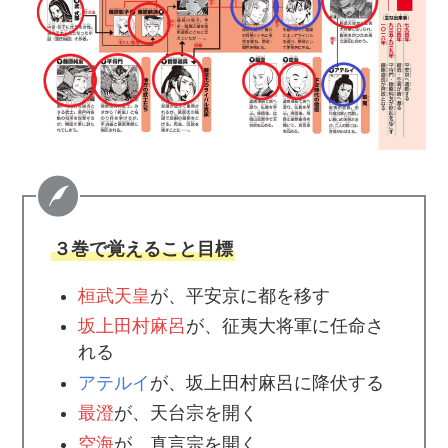
３巻で覚えること目標
桓武天皇
が、平安京に都を移す
坂上田村麻呂
が、征夷大将軍に任命さ
れる
アテルイ
が、坂上田村麻呂に降伏する
最澄
が、天台宗を開く
空海
が、真言宗を開く