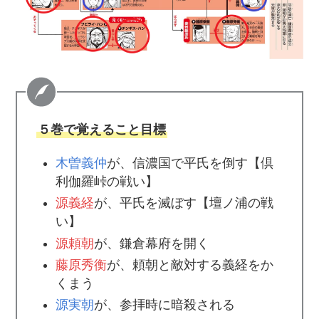
５巻で覚えること目標
木曽義仲
が、信濃国で平氏を倒す【倶
利伽羅峠の戦い】
源義経
が、平氏を滅ぼす【壇ノ浦の戦
い】
源頼朝
が、鎌倉幕府を開く
藤原秀衡
が、頼朝と敵対する義経をか
くまう
源実朝
が、参拝時に暗殺される