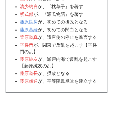
清少納言
が、『枕草子』を著す
紫式部
が、『源氏物語』を著す
藤原良房
が、初めての摂政となる
藤原基経
が、初めての関白となる
菅原道真
が、遣唐使の停止を進言する
平将門
が、関東で反乱を起こす【平将
門の乱】
藤原純友
が、瀬戸内海で反乱を起こす
【藤原純友の乱】
藤原道長
が、摂政となる
藤原頼通
が、平等院鳳凰堂を建立する