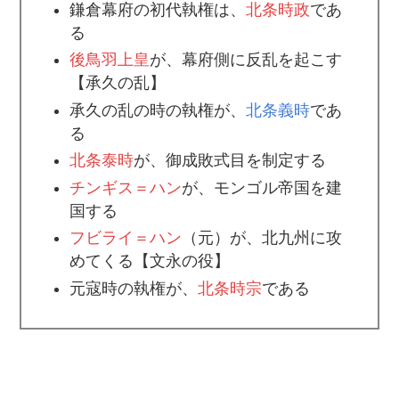
鎌倉幕府の初代執権は、
北条時政
であ
る
後鳥羽上皇
が、幕府側に反乱を起こす
【承久の乱】
承久の乱の時の執権が、
北条義時
であ
る
北条泰時
が、御成敗式目を制定する
チンギス＝ハン
が、モンゴル帝国を建
国する
フビライ＝ハン
（元）が、北九州に攻
めてくる【文永の役】
元寇時の執権が、
北条時宗
である