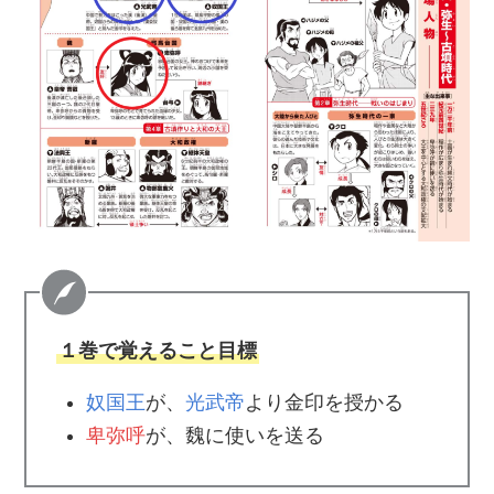
１巻で覚えること目標
奴国王
が、
光武帝
より金印を授かる
卑弥呼
が、魏に使いを送る