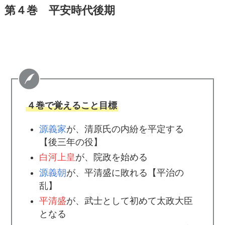
第４巻 平安時代後期
４巻で覚えること目標
源義家
が、清原氏の内紛を平定する
【後三年の役】
白河上皇
が、院政を始める
源義朝
が、平清盛に敗れる【平治の
乱】
平清盛
が、武士として初めて太政大臣
となる