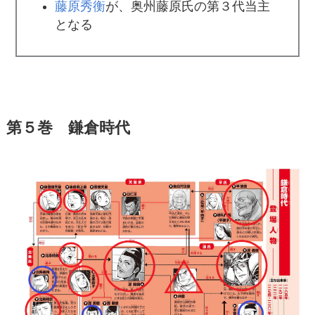
藤原秀衡
が、奥州藤原氏の第３代当主
となる
第５巻 鎌倉時代