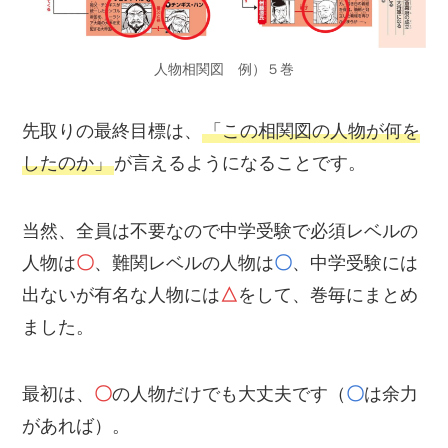
人物相関図 例）５巻
先取りの最終目標は、
「この相関図の人物が何を
したのか」
が言えるようになることです。
当然、全員は不要なので中学受験で必須レベルの
人物は
〇
、難関レベルの人物は
〇
、中学受験には
出ないが有名な人物には
△
をして、巻毎にまとめ
ました。
最初は、
〇
の人物だけでも大丈夫です（
〇
は余力
があれば）。