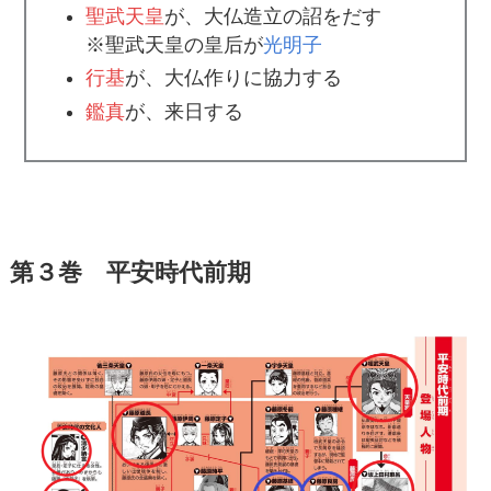
聖武天皇
が、大仏造立の詔をだす
※聖武天皇の皇后が
光明子
行基
が、大仏作りに協力する
鑑真
が、来日する
第３巻 平安時代前期