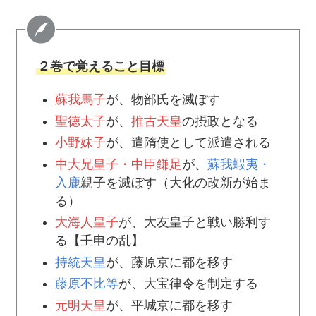
２巻で覚えること目標
蘇我馬子
が、物部氏を滅ぼす
聖徳太子
が、
推古天皇
の摂政となる
小野妹子
が、遣隋使として派遣される
中大兄皇子・中臣鎌足
が、
蘇我蝦夷・
入鹿
親子を滅ぼす（大化の改新が始ま
る）
大海人皇子
が、大友皇子と戦い勝利す
る【壬申の乱】
持統天皇
が、藤原京に都を移す
藤原不比等
が、大宝律令を制定する
元明天皇
が、平城京に都を移す