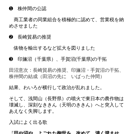
➊
株仲間の公認
商工業者の同業組合を積極的に認めて、営業税を納
めさせました
➋ 長崎貿易の推奨
俵物を輸出するなど拡大を図りました
➌
印旛沼
（千葉県）、手賀沼(千葉県)の干拓
田沼
意次：長
崎
貿易の推奨、
印旛
沼・手賀沼の干拓、
株
仲間
の結成（
田沼の先に いばった仲間
）
結果、わいろが横行して政治が乱れました。
そして、浅間山（長野県）の噴火で東日本の農作物は
壊滅し、深刻なききん（天明のききん）へと突入して
あえなく失脚します。
入試によく出る歌
『
田や沼や よごれた御世を 改めて 清く澄ませ