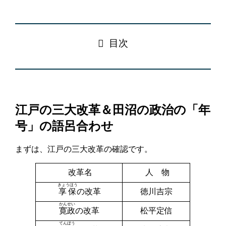
目次
江戸の三大改革＆田沼の政治の「年
号」の語呂合わせ
まずは、江戸の三大改革の確認です。
改革名
人 物
きょうほう
享保
の改革
徳川吉宗
かんせい
寛政
の改革
松平定信
てんぽう