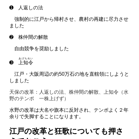
➊ 人返しの法
強制的
に江戸から帰村させ、農村の再建に尽力させ
ました
➋ 株仲間の解散
自由競争を奨励しました
あげちれい
➌
上知令
江戸・大阪周辺の約50万石の地を直轄領にしようと
しました
天保
の改革：
人
返しの法、
株
仲間の解散、
上
知令（
水
野のテンポ
一株上げず
）
水野の改革は大名や旗本に反対され、テンポよく２年
余りで失脚することになります。
江戸の改革と狂歌についても押さ