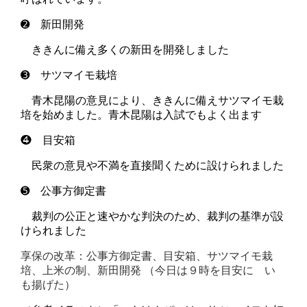
➋ 新田開発
ききんに備え多くの新田を開発しました
➌ サツマイモ栽培
青木昆陽
の意見により、ききんに備えサツマイモ栽
培を始めました。青木昆陽は入試でもよく出ます
❹ 目安箱
民衆の意見や不満を直接聞くために設けられました
➎ 公事方御定書
裁判の公正と速やかな判決のため、裁判の基準が設
けられました
享
保の改革：
公事
方御定書、
目安
箱、サツマ
イモ
栽
培、
上
米の制、新
田
開発 （
今日は９時を目安に い
も揚げた
）