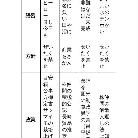
ヒー
非難
名に
よい
ロ
はな
負
水の
語呂
ー
はだ
い
テン
良し
未
田や
ポか
今日
完成
沼に
い
も
ぜい
ぜい
ぜい
商業
たく
たく
たく
方針
をさ
を禁
を禁
を禁
かん
止
止
止
目安
棄捐
箱
株仲
令
公事
間の
囲米
方御
積極
株仲
の制
定書
的公
間の
寛政
サツ
認
解散
異学
マイ
長崎
人返
政策
の禁
モの
貿易
しの
（昌
栽培
の推
法
平坂
上げ
奨
上知