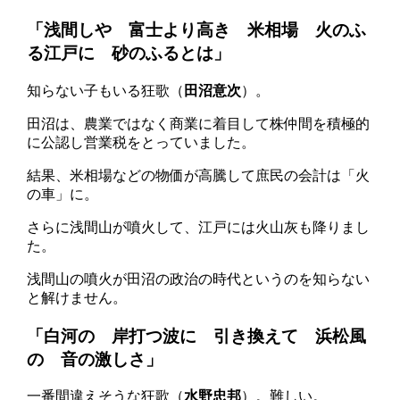
「浅間しや 富士より高き 米相場 火のふ
る江戸に 砂のふるとは」
知らない子もいる狂歌（
田沼意次
）。
田沼は、農業ではなく商業に着目して株仲間を積極的
に公認し営業税をとっていました。
結果、米相場などの物価が高騰して庶民の会計は「火
の車」に。
さらに浅間山が噴火して、江戸には火山灰も降りまし
た。
浅間山の噴火が田沼の政治の時代というのを知らない
と解けません。
「白河の 岸打つ波に 引き換えて 浜松風
の 音の激しさ」
一番間違えそうな狂歌（
水野忠邦
）。難しい。