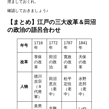
澄ましておくれ。
確認しておきましょう♪
【まとめ】江戸の三大改革＆田沼
の政治の語呂合わせ
1716
1772
1787
1841
年号
年
年
年
年
享保
田沼
寛政
天保
改革
の改
の政
の改
の改
革
治
革
革
徳川
田沼
松平
水野
吉宗
意次
定信
忠邦
人物
（８
（老
（老
（老
代将
中）
中）
中）
軍）
美男
非難
いや