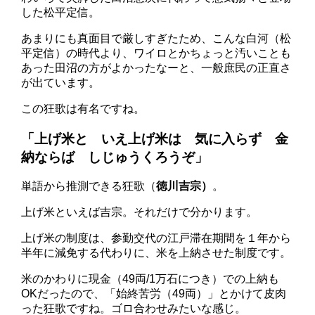
した松平定信。
あまりにも真面目で厳しすぎたため、こんな白河（松
平定信）の時代より、ワイロとかちょっと汚いことも
あった田沼の方がよかったなーと、一般庶民の正直さ
が出ています。
この狂歌は有名ですね。
「上げ米と いえ上げ米は 気に入らず 金
納ならば しじゅうくろうぞ」
単語から推測できる狂歌（
徳川吉宗
）
。
上げ米といえば吉宗。それだけで分かります。
上げ米の制度は、参勤交代の江戸滞在期間を１年から
半年に減免する代わりに、米を上納させた制度です。
米のかわりに現金（49両/1万石につき）での上納も
OKだったので、「始終苦労（49両）」とかけて皮肉
った狂歌ですね。ゴロ合わせみたいな感じ。