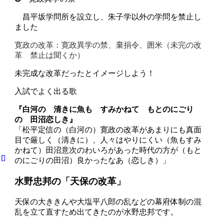
昌平坂学問所を設立し、朱子学以外の学問を禁止し
ました
寛
政
の改革
：寛政異学の
禁
、
棄
捐令、
囲
米（
未完の改
革
禁止は聞くか
）
未完成な改革だったとイメージしよう！
入試でよく出る歌
『白河の 清きに魚も すみかねて もとのにごり
の 田沼恋しき』
「松平定信の（白河の）寛政の改革があまりにも真面
目で厳しく（清きに）、人々はやりにくい（魚もすみ
かねて）田沼意次のわいろがあった時代の方が（もと
のにごりの田沼）良かったなあ（恋しき）」
水野忠邦の「天保の改革」
天保の大ききんや大塩平八郎の乱などの幕府体制の混
乱を立て直すため出てきたのが水野忠邦です。