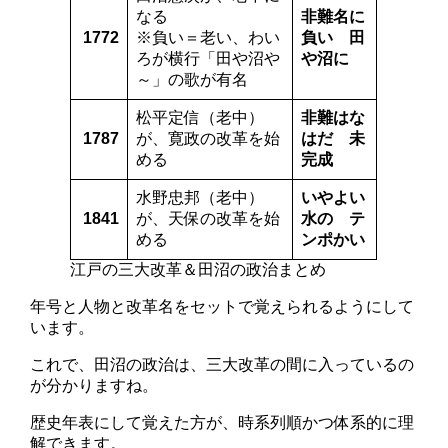
なる
非難名に
1772
※負い＝老い、わい
負い 田
ろが横行「田や沼や
や沼に
～」の歌が有名
松
平
定信
（老中）
非難はな
1787
が、
寛政
の改革
を始
はだ 未
める
完成
水野
忠邦
（老中）
いやよい
1841
が、
天保
の改革
を始
水の テ
める
ンポかい
江戸の三大改革＆田沼の政治まとめ
年号と人物と改革名をセットで覚えられるようにして
います。
これで、田沼の政治は、三大改革の間に入っているの
が分かりますね。
歴史年表にして覚えた方が、時系列順かつ体系的に理
解できます。