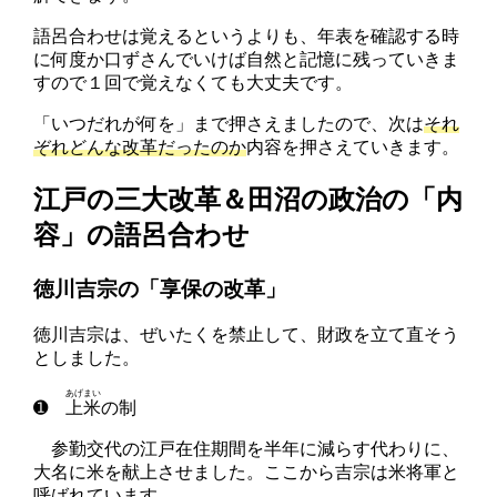
語呂合わせは覚えるというよりも、年表を確認する時
に何度か口ずさんでいけば自然と記憶に残っていきま
すので１回で覚えなくても大丈夫です。
「いつだれが何を」まで押さえましたので、次は
それ
ぞれどんな改革だったのか
内容を押さえていきます。
江戸の三大改革＆田沼の政治の「内
容」の語呂合わせ
徳川吉宗の「享保の改革」
徳川吉宗は、ぜいたくを禁止して、財政を立て直そう
としました。
あげまい
➊
上米
の制
参勤交代の江戸在住期間を半年に減らす代わりに、
大名に米を献上させました。ここから吉宗は米将軍と
呼ばれています。