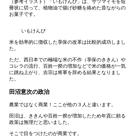
（参考イラスト）「いもけんぴ」は、サツマイモを短
冊状に切って、植物油で揚げ砂糖を絡めた昔ながらの
お菓子です。
いもけんぴ
米を効率的に徴収した享保の改革は比較的成功しまし
た。
ただ、西日本での極端な米の不作（
享保のききん
）や
コレラの流行、百姓一揆の増加などで米の価格が一気
に跳ね上がり、吉宗は将軍を辞める結果となりまし
た。
田沼意次の政治
農業ではなく
商業
！ここが他の３人と違います。
田沼は、ききんや百姓一揆が増加したため年貢に頼る
政策は無理だと思いました。
そこで目をつけたのが商業です。