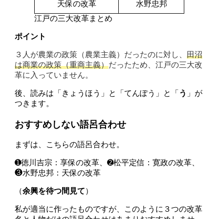
天保
の改革
水野忠邦
江戸の三大改革まとめ
ポイント
３人が農業の政策（農業主義）だったのに対し、
田沼
は商業の政策（重商主義）
だったため、江戸の三大改
革に入っていません。
後、読みは「きょうほう」と「てんぽう」と「
う
」が
つきます。
おすすめしない語呂合わせ
まずは、こちらの語呂合わせ。
➊徳川
吉
宗：
享
保の改革、➋
松
平定信：
寛
政の改革、
❸
水
野忠邦：
天
保の改革
（
余興を待つ間見て
）
私が適当に作ったものですが、このように３つの改革