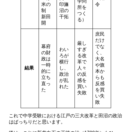
学問
米の
印旛
令
所を
制
沼の
つく
新田
干拓
る）
開
庶民
だけ
厳し
幕府
でな
わい
すぎ
の財
く、
ろが
る改
政は
大名
横行
革で
一時
や旗
結果
し、
人々
的に
本か
政治
の反
立ち
らも
が乱
感を
直っ
反感
れた
買い
た
を買
失敗
い失
敗
これで中学受験における江戸の三大改革と田沼の政治
はばっちりだと思います。