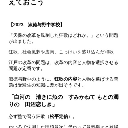
えておこう
【2023 淑徳与野中学校】
「天保の改革を風刺した狂歌はどれか。」という問題
が出ました。
狂歌…社会風刺や皮肉、こっけいを盛り込んだ和歌
江戸の改革の問題は、改革の内容と人物を選択させる
問題が定番です。
淑徳与野中のように、
狂歌の内容
と人物を選ばせる問
題は受験生の知識に差が出そうです。
「白河の 清きに魚の すみかねて もとの濁
りの 田沼恋しき」
必ず塾で習う狂歌（
松平定信
）。
わいろで失脚した田沼意次に代わって意気揚々と登場