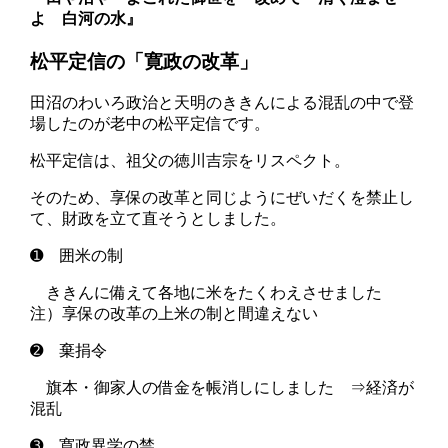
よ 白河の水』
松平定信の「寛政の改革」
田沼のわいろ政治と天明のききんによる混乱の中で登
場したのが老中の松平定信です。
松平定信は、祖父の徳川吉宗をリスペクト。
そのため、享保の改革と同じようにぜいだくを禁止し
て、財政を立て直そうとしました。
➊
囲米の制
ききんに備えて各地に米をたくわえさせました
注）享保の改革の上米の制と間違えない
➋ 棄捐令
旗本・御家人の借金を帳消しにしました ⇒経済が
混乱
➌ 寛政異学の禁