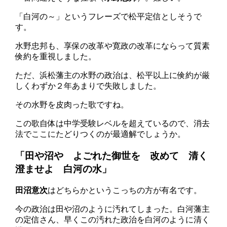
「白河の～」というフレーズで松平定信としそうで
す。
水野忠邦も、享保の改革や寛政の改革にならって質素
倹約を重視しました。
ただ、浜松藩主の水野の政治は、松平以上に倹約が厳
しくわずか２年あまりで失敗しました。
その水野を皮肉った歌ですね。
この歌自体は中学受験レベルを超えているので、消去
法でここにたどりつくのが最適解でしょうか。
「田や沼や よごれた御世を 改めて 清く
澄ませよ 白河の水」
田沼意次
はどちらかというこっちの方が有名です。
今の政治は田や沼のように汚れてしまった。白河藩主
の定信さん、早くこの汚れた政治を白河のように清く