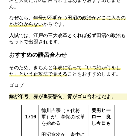
名と人物だけの語呂合わせはあまりおすすめしませ
ん。
なぜなら、
年号が不明かつ田沼の政治がどこに入るの
かが分からない
からです。
入試では、江戸の三大改革とくれば必ず田沼の政治も
セットで出題されます。
おすすめの語呂合わせ
そのため、きちんと
年表に沿って「いつ誰が何をし
た」という正攻法で覚える
ことをおすすめします。
ゴロブー
緑が年号
、
赤が重要語句
、
青がゴロ合わせ
だよ。
徳川
吉
宗
（８代将
美男ヒー
1716
軍）が、
享
保の改革
ロー
良
を始める
し今日も
田沼
意次
が、
老
中に