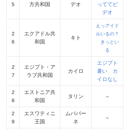
5
方共和国
デオ
っててビ
デオ
えっアイド
2
エクアドル共
ルいるの？
キト
6
和国
きっとい
る
エジプト
2
エジプト・ア
カイロ
暑い カ
7
ラブ共和国
イロなし
2
エストニア共
タリン
–
8
和国
2
エスワティニ
ムババー
–
9
王国
ネ