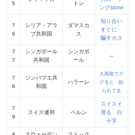
5
トン
ングstone
知り合い
7
シリア・アラ
ダマスカ
すぐに
6
ブ共和国
ス
騙すカス
7
シンガポール
シンガポ
–
7
共和国
ール
人馬笛でグ
7
ジンバブエ共
ハラーレ
グると 貼
8
和国
られてる
スイスイ
7
スイス連邦
ベルン
滑る 白
9
十字
8
スウェーデン
ストック