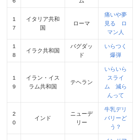
6
ム
痛いや夢
1
イタリア共和
ローマ
見る ロ
7
国
マン人
1
バグダッ
いらつく
イラク共和国
8
ド
爆弾
いらいら
1
イラン・イス
スライ
テヘラン
9
ラム共和国
ム 減ら
んって
牛乳デリ
2
ニューデ
インド
バリーど
0
リー
う？