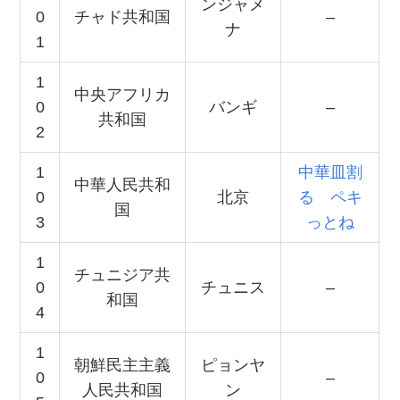
ンジャメ
0
チャド共和国
–
ナ
1
1
中央アフリカ
0
バンギ
–
共和国
2
1
中華皿割
中華人民共和
0
北京
る ペキ
国
3
っとね
1
チュニジア共
0
チュニス
–
和国
4
1
朝鮮民主主義
ピョンヤ
0
–
人民共和国
ン