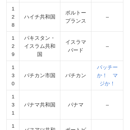
1
ポルトー
2
ハイチ共和国
–
プランス
8
1
パキスタン・
イスラマ
2
イスラム共和
–
バード
9
国
1
バッチー
3
バチカン市国
バチカン
か！ マ
0
ジか！
1
3
パナマ共和国
パナマ
–
1
1
バヌアツ共和
ポートビ