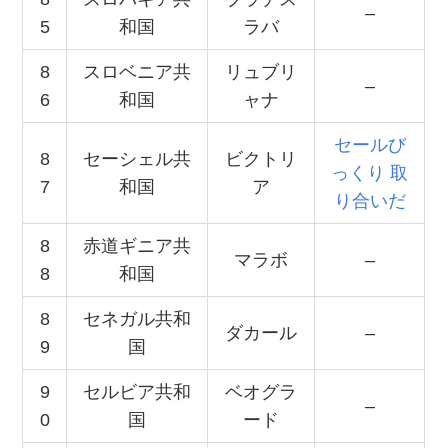
–
5
和国
ラバ
8
スロベニア共
リュブリ
–
6
和国
ャナ
セールび
8
セーシェル共
ビクトリ
っくり 取
7
和国
ア
り合いだ
8
赤道ギニア共
マラボ
–
8
和国
8
セネガル共和
ダカール
–
9
国
9
セルビア共和
ベオグラ
–
0
国
ード