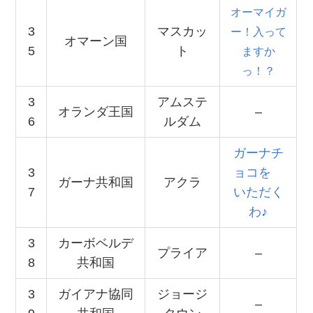
オーマイガ
3
マスカッ
ー！入って
オマーン国
5
ト
ますか
っ！？
3
アムステ
オランダ王国
–
6
ルダム
ガーナチ
3
ョコを
ガーナ共和国
アクラ
7
いただく
わ♪
3
カーボベルデ
プライア
–
8
共和国
3
ガイアナ協同
ジョージ
–