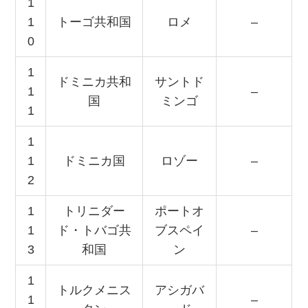
1
1
トーゴ共和国
ロメ
–
0
1
ドミニカ共和
サントド
1
–
国
ミンゴ
1
1
1
ドミニカ国
ロゾー
–
2
1
トリニダー
ポートオ
1
ド・トバゴ共
ブスペイ
–
3
和国
ン
1
トルクメニス
アシガバ
1
–