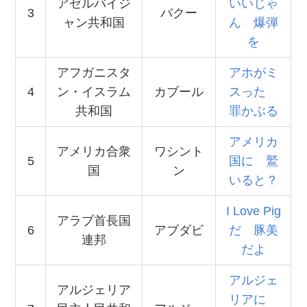
アゼルバイジ
いいじゃ
3
バクー
ャン共和国
ん 爆弾
を
アフガニスタ
アホがミ
4
ン・イスラム
カブール
スった
共和国
罪かぶる
アメリカ
アメリカ合衆
ワシント
5
国に 鷲
国
ン
いると？
I Love Pig
アラブ首長国
6
アブダビ
だ 豚美
連邦
だよ
アルジェ
アルジェリア
リアに