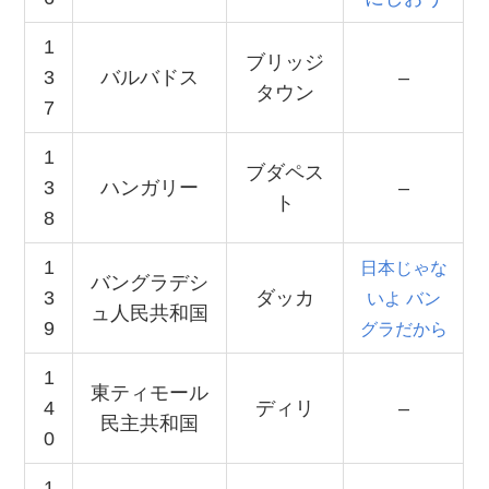
1
ブリッジ
3
バルバドス
–
タウン
7
1
ブダペス
3
ハンガリー
–
ト
8
1
日本じゃな
バングラデシ
3
ダッカ
いよ バン
ュ人民共和国
9
グラだから
1
東ティモール
4
ディリ
–
民主共和国
0
1