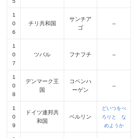
5
1
サンチア
0
チリ共和国
–
ゴ
6
1
0
ツバル
フナフチ
–
7
1
デンマーク王
コペンハ
0
–
国
ーゲン
8
1
どいつをべ
ドイツ連邦共
0
ベルリン
ろりと な
和国
9
めようか