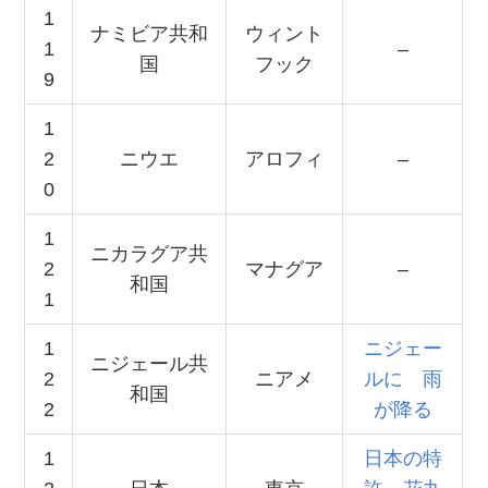
1
ナミビア共和
ウィント
1
–
国
フック
9
1
2
ニウエ
アロフィ
–
0
1
ニカラグア共
2
マナグア
–
和国
1
1
ニジェー
ニジェール共
2
ニアメ
ルに 雨
和国
2
が降る
1
日本の特