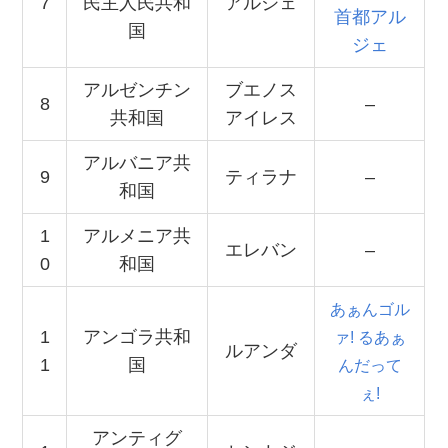
7
民主人民共和
アルジェ
首都アル
国
ジェ
アルゼンチン
ブエノス
8
–
共和国
アイレス
アルバニア共
9
ティラナ
–
和国
1
アルメニア共
エレバン
–
0
和国
あぁんゴル
1
アンゴラ共和
ァ! るあぁ
ルアンダ
1
国
んだって
ぇ!
アンティグ