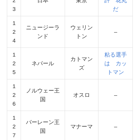
2
日本
東京
許 花丸
3
だ
1
ニュージーラ
ウェリン
2
–
ンド
トン
4
1
粘る選手
カトマン
2
ネパール
は カッ
ズ
5
トマン
1
ノルウェー王
2
オスロ
–
国
6
1
バーレーン王
2
マナーマ
–
国
7