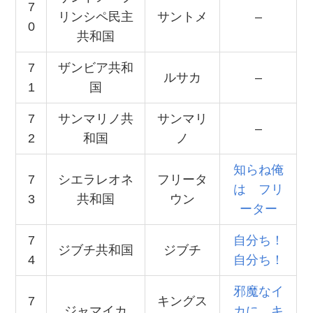
7
リンシペ民主
サントメ
–
0
共和国
7
ザンビア共和
ルサカ
–
1
国
7
サンマリノ共
サンマリ
–
2
和国
ノ
知らね俺
7
シエラレオネ
フリータ
は フリ
3
共和国
ウン
ーター
7
自分ち！
ジブチ共和国
ジブチ
4
自分ち！
邪魔なイ
7
キングス
ジャマイカ
カに キ