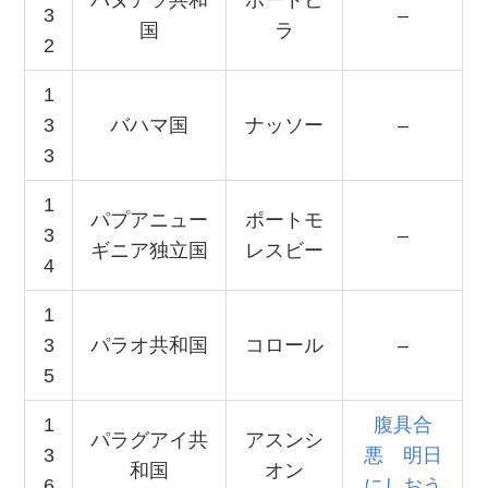
3
–
国
ラ
2
1
3
バハマ国
ナッソー
–
3
1
パプアニュー
ポートモ
3
–
ギニア独立国
レスビー
4
1
3
パラオ共和国
コロール
–
5
1
腹具合
パラグアイ共
アスンシ
3
悪 明日
和国
オン
6
にしおう