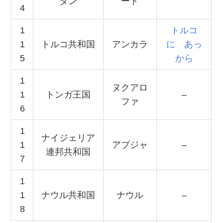
タン
ード
4
1
トルコ
1
トルコ共和国
アンカラ
に あっ
5
から
1
ヌクアロ
1
トンガ王国
–
ファ
6
1
ナイジェリア
1
アブジャ
–
連邦共和国
7
1
1
ナウル共和国
ナウル
–
8