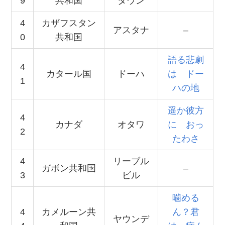
9
共和国
タウン
4
カザフスタン
アスタナ
–
0
共和国
語る悲劇
4
カタール国
ドーハ
は ドー
1
ハの地
遥か彼方
4
カナダ
オタワ
に おっ
2
たわさ
4
リーブル
ガボン共和国
–
3
ビル
噛める
4
カメルーン共
ん？君
ヤウンデ