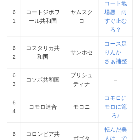
コート地
6
コートジボワ
ヤムスク
場悪 雨
1
ール共和国
ロ
すぐ止む
ろ？
コース足
6
コスタリカ共
サンホセ
りんか
2
和国
さぁ補整
6
プリシュ
コソボ共和国
–
3
ティナ
コモロに
6
コモロ連合
モロニ
モロに篭
4
ろ♪
転んだ美
6
コロンビア共
ボゴタ
人は で