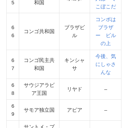
5
和国
こぼこだ
コンボは
6
ブラザビ
ブラザ
コンゴ共和国
6
ル
ー ビル
の上
今後、気
6
コンゴ民主共
キンシャ
にしゃさ
7
和国
サ
んな
6
サウジアラビ
リヤド
–
8
ア王国
6
サモア独立国
アピア
–
9
サントメ・プ