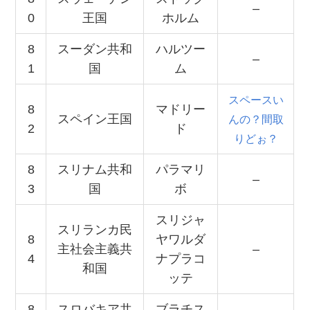
–
0
王国
ホルム
8
スーダン共和
ハルツー
–
1
国
ム
スペースい
8
マドリー
スペイン王国
んの？間取
2
ド
りどぉ？
8
スリナム共和
パラマリ
–
3
国
ボ
スリジャ
スリランカ民
8
ヤワルダ
主社会主義共
–
4
ナプラコ
和国
ッテ
8
スロバキア共
ブラチス