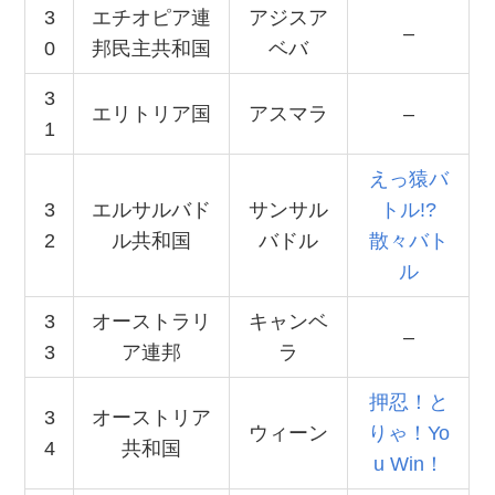
3
エチオピア連
アジスア
–
0
邦民主共和国
ベバ
3
エリトリア国
アスマラ
–
1
えっ猿バ
3
エルサルバド
サンサル
トル!?
2
ル共和国
バドル
散々バト
ル
3
オーストラリ
キャンベ
–
3
ア連邦
ラ
押忍！と
3
オーストリア
ウィーン
りゃ！Yo
4
共和国
u Win！