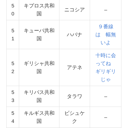
5
キプロス共和
ニコシア
–
0
国
９番線
5
キューバ共和
ハバナ
は 幅無
1
国
いよ
十時に会
5
ギリシャ共和
ってね
アテネ
2
国
ギリギリ
じゃ
5
キリバス共和
タラワ
–
3
国
5
キルギス共和
ビシュケ
–
4
国
ク