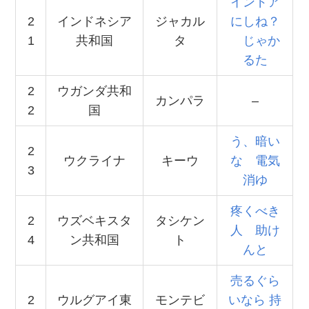
インドア
2
インドネシア
ジャカル
にしね？
1
共和国
タ
じゃか
るた
2
ウガンダ共和
カンパラ
–
2
国
う、暗い
2
ウクライナ
キーウ
な 電気
3
消ゆ
疼くべき
2
ウズベキスタ
タシケン
人 助け
4
ン共和国
ト
んと
売るぐら
2
ウルグアイ東
モンテビ
いなら 持