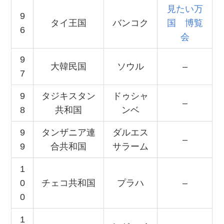
見たい万
9
タイ王国
バンコク
国 博覧
6
会
9
大韓民国
ソウル
–
7
9
タジキスタン
ドゥシャ
–
8
共和国
ンベ
9
タンザニア連
ダルエス
–
9
合共和国
サラーム
1
0
チェコ共和国
プラハ
–
0
1