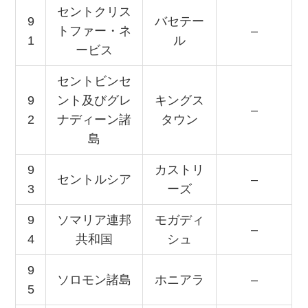
セントクリス
9
バセテー
トファー・ネ
–
1
ル
ービス
セントビンセ
9
ント及びグレ
キングス
–
2
ナディーン諸
タウン
島
9
カストリ
セントルシア
–
3
ーズ
9
ソマリア連邦
モガディ
–
4
共和国
シュ
9
ソロモン諸島
ホニアラ
–
5