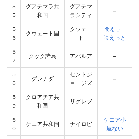
5
グアテマラ共
グアテマ
–
5
和国
ラシティ
5
クウェー
喰えっ
クウェート国
6
ト
喰えっと
5
クック諸島
アバルア
–
7
5
セントジ
グレナダ
–
8
ョージズ
5
クロアチア共
ザグレブ
–
9
和国
6
ケニア小
ケニア共和国
ナイロビ
0
屋ない