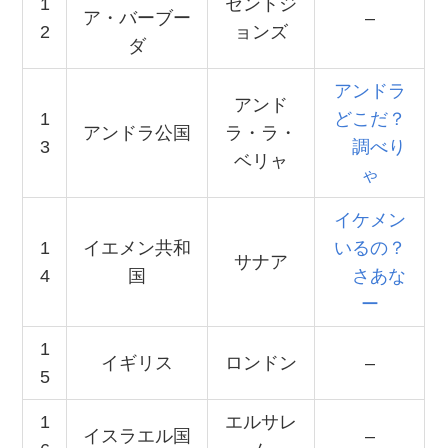
1
セントジ
ア・バーブー
–
2
ョンズ
ダ
アンドラ
アンド
1
どこだ？
アンドラ公国
ラ・ラ・
3
調べり
ベリャ
ゃ
イケメン
1
イエメン共和
いるの？
サナア
4
国
さあな
ー
1
イギリス
ロンドン
–
5
1
エルサレ
イスラエル国
–