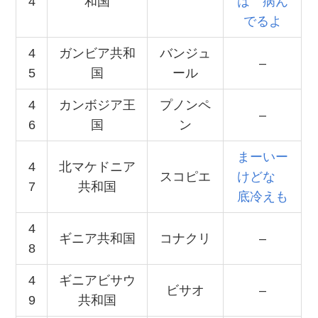
4
和国
は 病ん
でるよ
4
ガンビア共和
バンジュ
–
5
国
ール
4
カンボジア王
プノンペ
–
6
国
ン
まーいー
4
北マケドニア
スコピエ
けどな
7
共和国
底冷えも
4
ギニア共和国
コナクリ
–
8
4
ギニアビサウ
ビサオ
–
9
共和国