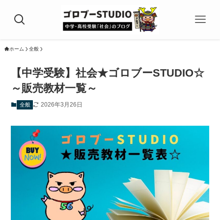
ホーム
全般
【中学受験】社会★ゴロブーSTUDIO☆
～販売教材一覧～
2026年3月26日
全般