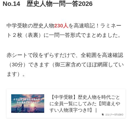
No.14 歴史人物一問一答2026
中学受験の歴史人物
230人
を高速暗記！ラミネー
ト２枚（表裏）に一問一答形式でまとめました。
赤シートで段をずらすだけで、全範囲を高速確認
（30分）できます（御三家含めてほぼ網羅してい
ます）。
【中学受験】歴史人物を時代ごと
に全員一覧にしてみた【間違えや
すい人物漢字つき!!】 |
ゴロブーSTUDIO