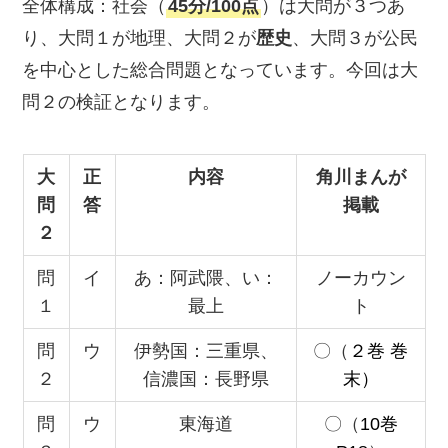
全体構成：社会（
45分/100点
）は大問が３つあ
り、大問１が地理、大問２が
歴史
、大問３が公民
を中心とした総合問題となっています。今回は大
問２の検証となります。
大
正
内容
角川まんが
問
答
掲載
２
問
イ
あ：阿武隈、い：
ノーカウン
１
最上
ト
問
ウ
伊勢国：三重県、
〇（
２巻 巻
２
信濃国：長野県
末）
問
ウ
東海道
〇（
10巻