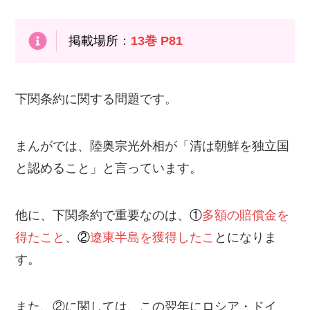
掲載場所：
13巻 P81
下関条約に関する問題です。
まんがでは、陸奥宗光外相が「清は朝鮮を独立国
と認めること」と言っています。
他に、下関条約で重要なのは、
①
多額の賠償金を
得たこと
、
②
遼東半島を獲得したこ
とになりま
す。
また、②に関しては、この翌年にロシア・ドイ