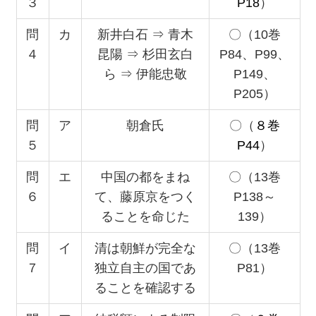
３
P18
）
問
カ
新井白石 ⇒ 青木
〇（10巻
４
昆陽 ⇒ 杉田玄白
P84、P99、
ら ⇒ 伊能忠敬
P149、
P205）
問
ア
朝倉氏
〇（
８巻
５
P44
）
問
エ
中国の都をまね
〇（13巻
６
て、藤原京をつく
P138～
ることを命じた
139）
問
イ
清は朝鮮が完全な
〇（13巻
７
独立自主の国であ
P81）
ることを確認する