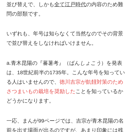
並び替えで、しかも
全て江戸時代
の内容のため難
問の部類です。
いずれも、年号は知らなくて当然なのでその背景
で並び替えをしなければいけません。
a.青木昆陽の『蕃薯考』（ばん
しょこう
）を発表
は、18世紀前半の1735年。こんな年号を知ってい
る人はいませんので、
徳川吉宗が飢饉対策のため
さつまいもの栽培を奨励した
ことを知っているか
どうかになります。
一応、まんが99ページでは、吉宗が青木昆陽の名
前を出す場面が出るのですが、あまり印象には残