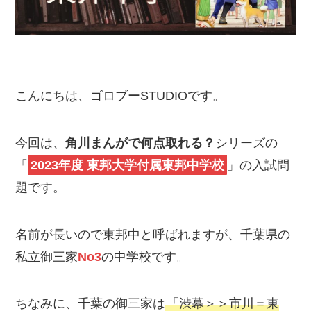
こんにちは、ゴロブーSTUDIOです。
今回は、
角川まんがで何点取れる？
シリーズの
「
2023年度 東邦大学付属東邦中学校
」の入試問
題です。
名前が長いので東邦中と呼ばれますが、千葉県の
私立御三家
No3
の中学校です。
ちなみに、千葉の御三家は
「渋幕＞＞市川＝東