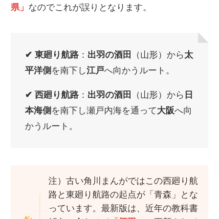
県」
なのでこれが誤りとなります。
✔
東廻り航路
：
出羽の酒田
（山形）から
太
平洋側
を南下し
江戸
へ向かうルート。
✔
西廻り航路
：
出羽の酒田
（山形）から
日
本海側
を南下し瀬戸内海を通って
大阪
へ向
かうルート。
注）古い角川まんがではこの西廻り航
路と東廻り航路の起点が「青森」とな
っています。最新版は、近年の教科書