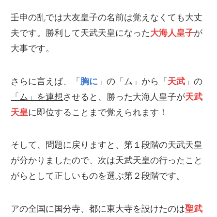
壬申の乱では大友皇子の名前は覚えなくても大丈
夫です。勝利して天武天皇になった
大海人皇子
が
大事です。
さらに言えば、
「
胸に
」の「ム」から「
天武
」の
「ム」を連想
させると、勝った大海人皇子が
天武
天皇
に即位することまで覚えられます！
そして、問題に戻りますと、第１段階の天武天皇
が分かりましたので、次は天武天皇の行ったこと
がらとして正しいものを選ぶ第２段階です。
アの全国に国分寺、都に東大寺を設けたのは
聖武