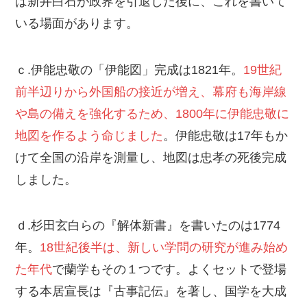
は新井白石が政界を引退した後に、これを書いて
いる場面があります。
ｃ.伊能忠敬の「伊能図」完成は1821年。
19世紀
前半辺りから外国船の接近が増え、幕府も海岸線
や島の備えを強化するため、1800年に伊能忠敬に
地図を作るよう命じました
。伊能忠敬は17年もか
けて全国の沿岸を測量し、地図は忠孝の死後完成
しました。
ｄ.杉田玄白らの『解体新書』を書いたのは1774
年。
18世紀後半は、新しい学問の研究が進み始め
た年代
で蘭学もその１つです。よくセットで登場
する本居宣長は『古事記伝』を著し、国学を大成