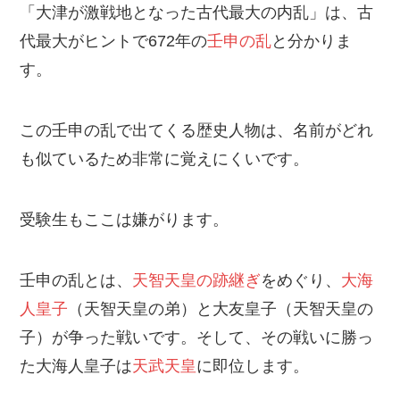
「大津が激戦地となった古代最大の内乱」は、古
代最大がヒントで672年の
壬申の乱
と分かりま
す。
この壬申の乱で出てくる歴史人物は、名前がどれ
も似ているため非常に覚えにくいです。
受験生もここは嫌がります。
壬申の乱とは、
天智天皇の跡継ぎ
をめぐり、
大海
人皇子
（天智天皇の弟）と大友皇子（天智天皇の
子）が争った戦いです。そして、その戦いに勝っ
た大海人皇子は
天武天皇
に即位します。