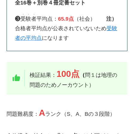
全16巻＋別巻４冊定番セット
・・・
❸
受験者
平均点：
65.9点
（社会）
注）
合格者平均点が公表されていないため
受験
者の平均点
になります
100点
検証結果：
（
問１は地理の
問題のためノーカウント）
A
問題難易度：
ランク（S、A、Bの３段階）